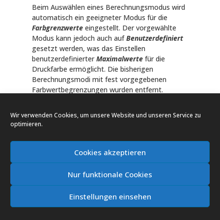
Beim Auswählen eines Berechnungsmodus wird
automatisch ein geeigneter Modus für die
Farbgrenzwerte
eingestellt. Der vorgewählte
Modus kann jedoch auch auf
Benutzerdefiniert
gesetzt werden, was das Einstellen
benutzerdefinierter
Maximalwerte
für die
Druckfarbe ermöglicht. Die bisherigen
Berechnungsmodi mit fest vorgegebenen
Farbwertbegrenzungen wurden entfernt.
Farbgrenzwerte
Wir verwenden Cookies, um unsere Website und unseren Service zu
Es stehen drei verschiedene Modi für die
optimieren.
Farbgrenzwerte
zur Auswahl:
Cookies akzeptieren
Maximal
: Es gibt keine Begrenzung, die
Nur funktionale Cookies
Ausgabe pro Kanal beträgt 100%.
Einstellungen einsehen
Maximal
ist der voreingestellte
Farbgrenzwerte
-