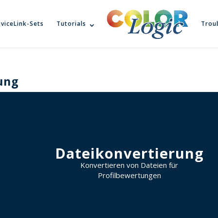
viceLink-Sets
Tutorials
Trou
ung
Dateikonvertierung
Konvertieren von Dateien für
Profilbewertungen