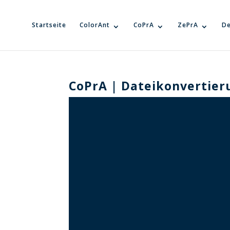
Startseite
ColorAnt
CoPrA
ZePrA
De
CoPrA | Dateikonvertier